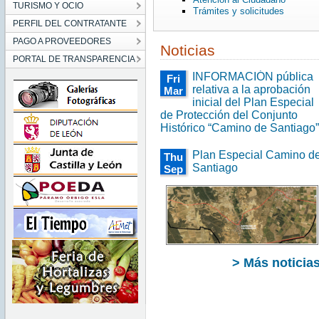
TURISMO Y OCIO
Trámites y solicitudes
PERFIL DEL CONTRATANTE
PAGO A PROVEEDORES
Noticias
PORTAL DE TRANSPARENCIA
INFORMACIÓN pública
Fri
relativa a la aprobación
Mar
inicial del Plan Especial
10
00:00:00
de Protección del Conjunto
CET
Histórico “Camino de Santiago”
2017
Fri
Plan Especial Camino d
Thu
Mar
Santiago
Sep
10
00:00:00
22
CET
00:00:00
2017
CEST
2016
Thu
Sep
22
00:00:00
> Más noticia
CEST
2016