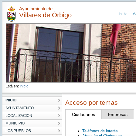
Ayuntamiento de
Villares de Órbigo
Inicio
M
Está en:
Inicio
INICIO
Acceso por temas
AYUNTAMIENTO
Ciudadanos
Empresas
LOCALIZACION
MUNICIPIO
LOS PUEBLOS
Teléfonos de interés
Atención al Ciudadano