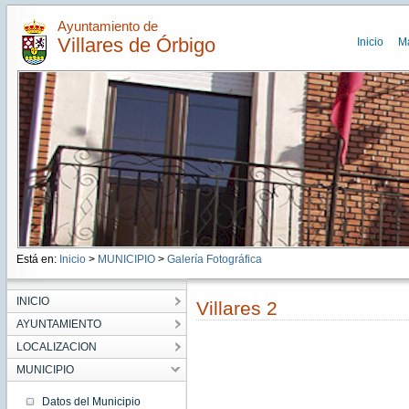
Ayuntamiento de
Villares de Órbigo
Inicio
M
Está en:
Inicio
>
MUNICIPIO
>
Galería Fotográfica
INICIO
Villares 2
AYUNTAMIENTO
LOCALIZACION
MUNICIPIO
Datos del Municipio