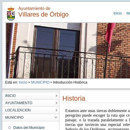
Ayuntamiento de
Villares de Órbigo
Inicio
M
Está en:
Inicio
>
MUNICIPIO
> Introducción Histórica
INICIO
Historia
AYUNTAMIENTO
LOCALIZACION
Estamos ante unas tierras doblemente a
peregrino puede escoger la ruta que c
MUNICIPIO
paisaje, o la trazada paralelamente 
tierras que tuvieron una especial re
Datos del Municipio
Señorío de los Quiñones, arciprestazgo 